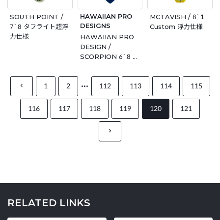
HAWAIIAN PRO
SOUTH POINT /
MCTAVISH / 8`1
DESIGNS
7`8 タフライト超浮
Custom 浮力仕様
力仕様
HAWAIIAN PRO
DESIGN /
SCORPION 6`8 タ
フライト
...
1
2
112
113
114
115
116
117
118
119
120
121
RELATED LINKS