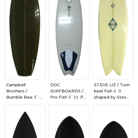
Campbell
DOC
STEVE LIZ / Twin
Brothers /
SURFBOARDS /
keel Fish 6`0
Bumble Bee 5`10
Pro Fish 5`11 タフ
shaped by Steve
Moonlight
ライト
Liz
Glassing製