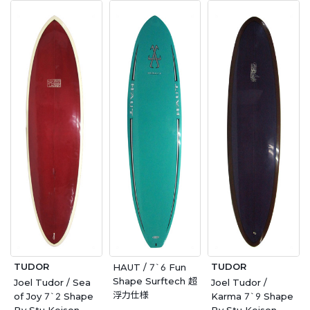
TUDOR
TUDOR
HAUT / 7`6 Fun
Shape Surftech 超
Joel Tudor / Sea
Joel Tudor /
浮力仕様
of Joy 7`2 Shape
Karma 7`9 Shape