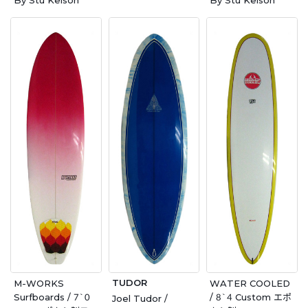
By Stu Keison
By Stu Keison
TUDOR
M-WORKS
WATER COOLED
Surfboards / 7`0
/ 8`4 Custom エポ
Joel Tudor /