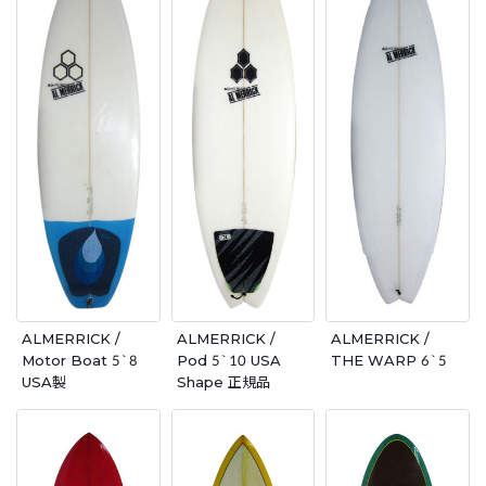
ALMERRICK /
ALMERRICK /
ALMERRICK /
Motor Boat 5`8
Pod 5`10 USA
THE WARP 6`5
USA製
Shape 正規品