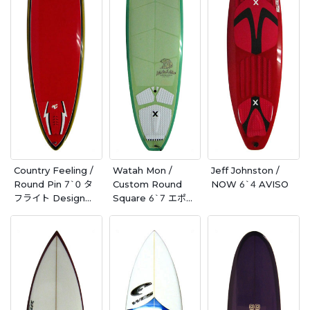
Country Feeling /
Watah Mon /
Jeff Johnston /
Round Pin 7`0 タ
Custom Round
NOW 6`4 AVISO
フライト Design
Square 6`7 エポキ
By Jeff Bushman
シ