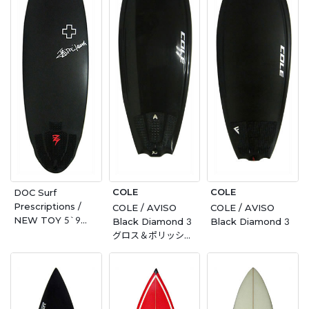
COLE
COLE
DOC Surf
Prescriptions /
COLE / AVISO
COLE / AVISO
NEW TOY 5`9
Black Diamond 3
Black Diamond 3
AVISO製
グロス＆ポリッシュ
仕上げ