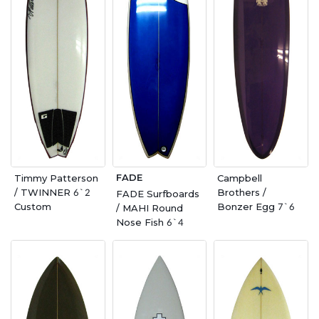
FADE
Timmy Patterson
Campbell
/ TWINNER 6`2
Brothers /
FADE Surfboards
Custom
Bonzer Egg 7`6
/ MAHI Round
Nose Fish 6`4