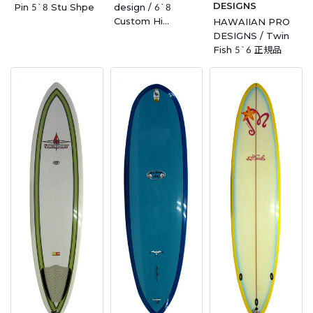
DESIGNS
Pin 5`8 Stu Shpe
design / 6`8
Custom Hi
HAWAIIAN PRO
Performance エポ
DESIGNS / Twin
キシ
Fish 5`6 正規品