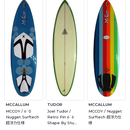
MCCALLUM
TUDOR
MCCALLUM
MCCOY / 6`0
Joel Tudor /
MCCOY / Nugget
Nugget Surftech
Retro Pin 6`6
Surftech 超浮力仕
超浮力仕様
Shape By Stu
様
Keison