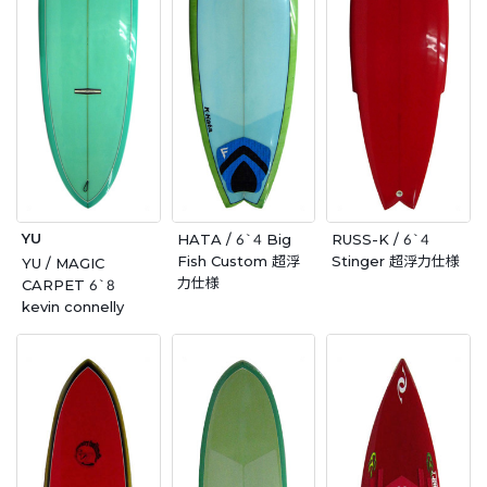
YU
HATA / 6`4 Big
RUSS-K / 6`4
Fish Custom 超浮
Stinger 超浮力仕様
YU / MAGIC
力仕様
CARPET 6`8
kevin connelly