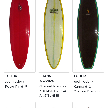
TUDOR
CHANNEL
TUDOR
ISLANDS
Joel Tudor /
Joel Todor /
Channel Islands /
Retro Pin 6`9
Karma 6`1
7`0 MSF G2 USA
Custom Diamond
製 超浮力仕様
Shape By Stu
Keison