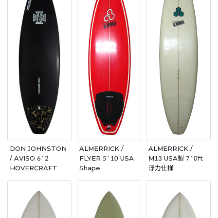
DON JOHNSTON
ALMERRICK /
ALMERRICK /
/ AVISO 6`2
FLYER 5`10 USA
M13 USA製 7`0ft
HOVERCRAFT
Shape
浮力仕様