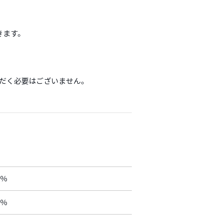
きます。
。
ただく必要はございません。
5％
0％