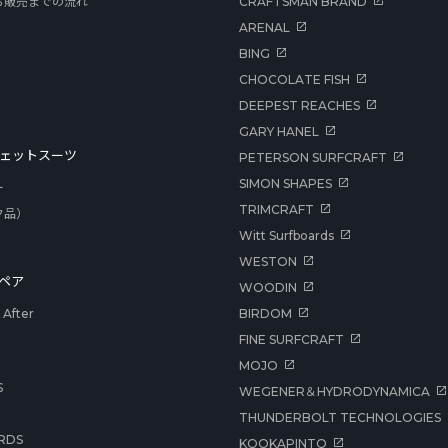
ら販売までの流れ
CRAFTSMAN BRAND
ARENAL
BING
CHOCOLATE FISH
DEEPEST REACHES
GARY HANEL
ェットスーツ
PETERSON SURFCRAFT
SIMON SHAPES
ー
TRIMCRAFT
ク品）
Witt Surfboards
WESTON
ペア
WOODIN
After
BIRDOM
FINE SURFCRAFT
MOJO
S
WEGENER＆HYDRODYNAMICA
THUNDERBOLT TECHNOLOGIES
RDS
KOOKAPINTO