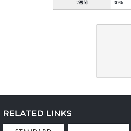
2週間
30％
RELATED LINKS