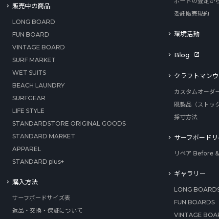
ボードの査定か
販売中の商品
委託販売規約
LONG BOARD
環境活動
FUN BOARD
VINTAGE BOARD
Blog
SURF MARKET
WET SUITS
クラフトマンウ
BEACH LAUNDRY
カスタムオーダ
SURFGEAR
既製品（ストッ
LIFE STYLE
採寸方法
STANDARDSTORE ORIGINAL GOODS
STANDARD MARKET
サーフボードリ
APPAREL
リペア Before & 
STANDARD plus+
ギャラリー
購入方法
LONG BOARD
サーフボードサイズ表
FUN BOARDS
返品・交換・保証について
VINTAGE BOA