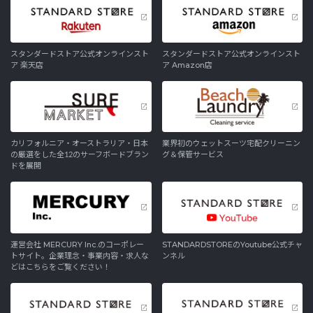
スタンダードストア公式オンラインスト
スタンダードストア公式オンラインスト
ア 楽天店
ア Amazon店
カリフォルニア・オーストラリア・日本
業界初のウェットスーツ宅配クリーニン
の厳選をした全12のサーフボードブラン
グ＆保管サービス
ドを展開
運営会社 MERCURY Inc.のコーポレー
STANDARDSTOREのYoutube公式チャ
トサイト。企業理念・事業内容・求人な
ンネル
どはこちらをご覧ください！