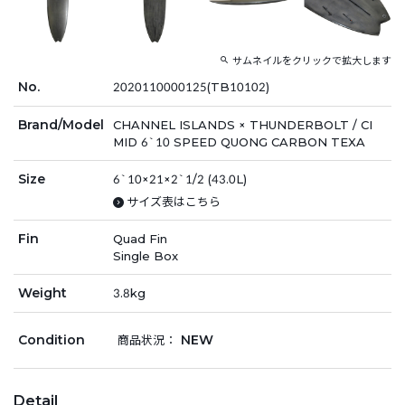
サムネイルをクリックで拡大します
No.
2020110000125(TB10102)
Brand/Model
CHANNEL ISLANDS × THUNDERBOLT / CI
MID 6`10 SPEED QUONG CARBON TEXA
Size
6`10×21×2`1/2 (43.0L)
サイズ表はこちら
Fin
Quad Fin
Single Box
Weight
3.8kg
Condition
NEW
商品状況：
Detail