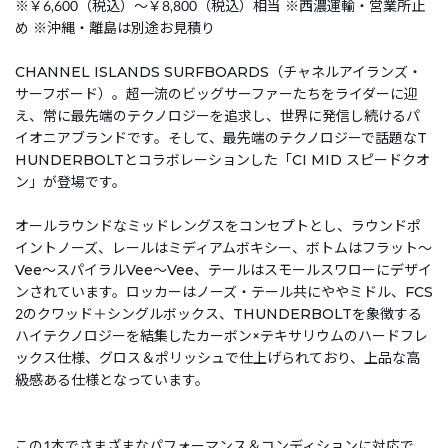
※￥6,600（税込）～￥8,800（税込）相当 ※西濃運輸・営業所止
め ※沖縄・離島は別途お見積り
CHANNEL ISLANDS SURFBOARDS（チャネルアイランズ・
サーフボード）。超一流のビッグサーファーたちをライダーに迎
え、常に最先端のテクノロジーを追求し、世界に発信し続けるパ
イオニアブランドです。そして、最先端のテクノロジーで話題なT
HUNDERBOLTとコラボレーションした「CI MID スピードクオ
ン」が登場です。
オールラウンドなミッドレングスをコンセプトとし、ラウンドポ
イントノーズ、レールはミディアムボキシー、ボトムはフラット～
Vee～スパイラルVee～Vee、テールはスモールスワローにデザイ
ンされています。ロッカーはノーズ・テール共にややミドル、FCS
2のクワッド＋シングルボックス、THUNDERBOLTを象徴する
ハイテクノロジーを結集したカーボン×テキサリウムのハードフレ
ックス仕様、グロス＆ポリッシュで仕上げられており、上品な高
級感ある仕様となっています。
この1本でさまざまなパフォーマンス＆コンディションに対応で