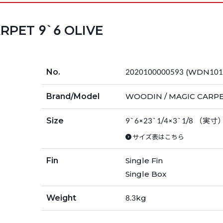
RPET 9`6 OLIVE
No.
2020100000593 (WDN101
Brand/Model
WOODIN / MAGIC CARPE
Size
9`6×23`1/4×3`1/8 （実寸
サイズ表はこちら
Fin
Single Fin
Single Box
Weight
8.3kg