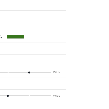
ム：
Wide
Wide