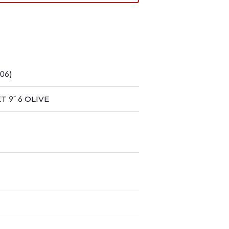
06)
T 9`6 OLIVE
）