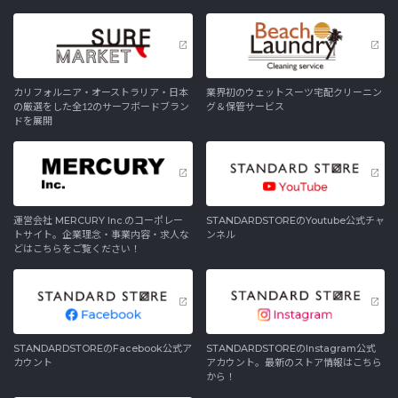
カリフォルニア・オーストラリア・日本
業界初のウェットスーツ宅配クリーニン
の厳選をした全12のサーフボードブラン
グ＆保管サービス
ドを展開
運営会社 MERCURY Inc.のコーポレー
STANDARDSTOREのYoutube公式チャ
トサイト。企業理念・事業内容・求人な
ンネル
どはこちらをご覧ください！
STANDARDSTOREのFacebook公式ア
STANDARDSTOREのInstagram公式
カウント
アカウント。最新のストア情報はこちら
から！