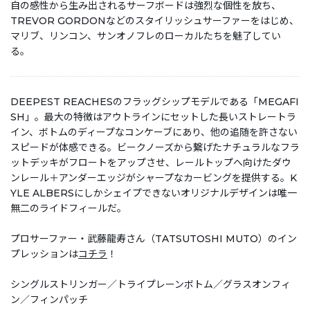
自の感性から生み出されるサーフボードは強烈な個性を放ち、
TREVOR GORDONなどのスタイリッシュサーファーをはじめ、
マリブ、リンコン、サンオノフレのローカルたちを魅了してい
る。
DEEPEST REACHESのフラッグシップモデルである「MEGAFI
SH」。最大の特徴はアウトラインにセットした長いストレートラ
イン、ボトムのディープなコンケーブにあり、他の追随を許さない
スピードが体感できる。ビークノーズから繋げたナチュラルなフラ
ットデッキがフロートをアップさせ、レールトップへ向けたダウ
ンレール＋アンダーエッジがシャープなカービングを提供する。K
YLE ALBERSにしかシェイプできないオリジナルデザインは唯一
無二のライドフィールだ。
プロサーファー・武藤龍寿さん（TATSUTOSHI MUTO）のイン
プレッションは
コチラ
！
シングルストリンガー／トライプレーンボトム／グラスオンフィ
ン／フィンパッチ