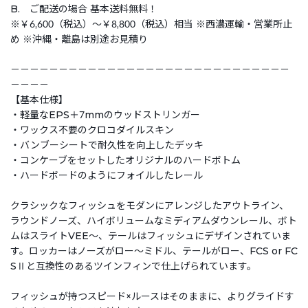
B. ご配送の場合 基本送料無料！
※￥6,600（税込）～￥8,800（税込）相当 ※西濃運輸・営業所止
め ※沖縄・離島は別途お見積り
－－－－－－－－－－－－－－－－－－－－－－－－－－－－－
－－－－
【基本仕様】
・軽量なEPS＋7mmのウッドストリンガー
・ワックス不要のクロコダイルスキン
・バンブーシートで耐久性を向上したデッキ
・コンケーブをセットしたオリジナルのハードボトム
・ハードボードのようにフォイルしたレール
クラシックなフィッシュをモダンにアレンジしたアウトライン、
ラウンドノーズ、ハイボリュームなミディアムダウンレール、ボト
ムはスライトVEE～、テールはフィッシュにデザインされていま
す。ロッカーはノーズがロー～ミドル、テールがロー、FCS or FC
SⅡと互換性のあるツインフィンで仕上げられています。
フィッシュが持つスピード×ルースはそのままに、よりグライドす