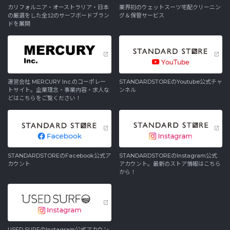
カリフォルニア・オーストラリア・日本
業界初のウェットスーツ宅配クリーニン
の厳選をした全12のサーフボードブラン
グ＆保管サービス
ドを展開
運営会社 MERCURY Inc.のコーポレー
STANDARDSTOREのYoutube公式チャ
トサイト。企業理念・事業内容・求人な
ンネル
どはこちらをご覧ください！
STANDARDSTOREのFacebook公式ア
STANDARDSTOREのInstagram公式
カウント
アカウント。最新のストア情報はこちら
から！
USED SURFのInstagram公式アカウン