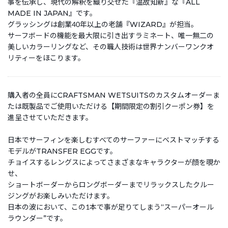
事を伝承し、現代の解釈を織り交ぜた『温故知新』な『ALL
MADE IN JAPAN』です。
グラッシングは創業40年以上の老舗『WIZARD』が担当。
サーフボードの機能を最大限に引き出すラミネート、唯一無二の
美しいカラーリングなど、その職人技術は世界ナンバーワンクオ
リティーをほこります。
購入者の全員にCRAFTSMAN WETSUITSのカスタムオーダーま
たは既製品でご使用いただける【期間限定の割引クーポン券】を
進呈させていただきます。
日本でサーフィンを楽しむすべてのサーファーにベストマッチする
モデルがTRANSFER EGGです。
チョイスするレングスによってさまざまなキャラクターが顔を覗か
せ、
ショートボーダーからロングボーダーまでリラックスしたクルー
ジングがお楽しみいただけます。
日本の波において、この1本で事が足りてしまう“スーパーオール
ラウンダー”です。