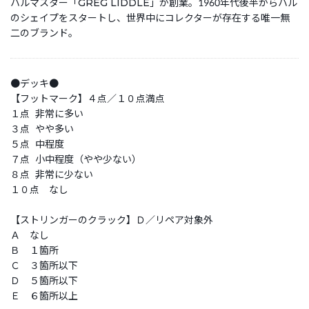
ハルマスター「GREG LIDDLE」が創業。1960年代後半からハル
のシェイプをスタートし、世界中にコレクターが存在する唯一無
二のブランド。
●デッキ●
【フットマーク】４点／１０点満点
１点 非常に多い
３点 やや多い
５点 中程度
７点 小中程度（やや少ない）
８点 非常に少ない
１０点 なし
【ストリンガーのクラック】Ｄ／リペア対象外
Ａ なし
Ｂ １箇所
Ｃ ３箇所以下
Ｄ ５箇所以下
Ｅ ６箇所以上