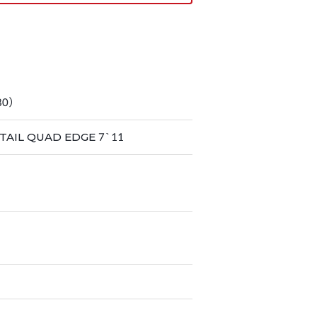
80）
AIL QUAD EDGE 7`11