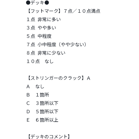
●デッキ●
【フットマーク】７点／１０点満点
１点 非常に多い
３点 やや多い
５点 中程度
７点 小中程度（やや少ない）
８点 非常に少ない
１０点 なし
【ストリンガーのクラック】Ａ
Ａ なし
Ｂ １箇所
Ｃ ３箇所以下
Ｄ ５箇所以下
Ｅ ６箇所以上
【デッキのコメント】