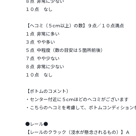
８点 非常に少ない
１０点 なし
【ヘコミ（５cm以上）の数】９点／１０点満点
１点 非常に多い
３点 やや多い
５点 中程度（数の目安は５箇所前後）
７点 やや少ない
８点 非常に少ない
１０点 なし
【ボトムのコメント）
・センター付近に５cmほどのヘコミがございます
・こちらのヘコミを考慮して、ボトムコンディションを
●レール●
【レールのクラック（浸水が懸念されるもの）】Ａ