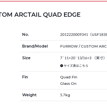
STOM ARCTAIL QUAD EDGE
No.
2012220009341（USF183
Brand/Model
FURROW / CUSTOM ARCT
Size
7`11×20`13/16×3 （実寸）
サイズ表はこちら
Fin
Quad Fin
Glass On
Weight
5.7kg