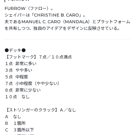
FURROW（ファロー）。
シェイパーは「CHRISTINE B. CARO」。
夫であるMANUEL C. CARO（MANDALA）とプラットフォーム
を共有しつつ、独自のアイデアをデザインに反映させている。
●デッキ●
【フットマーク】７点／１０点満点
１点 非常に多い
３点 やや多い
５点 中程度
７点 小中程度（やや少ない）
８点 非常に少ない
１０点 なし
【ストリンガーのクラック】Ａ／なし
Ａ なし
Ｂ １箇所
Ｃ ３箇所以下