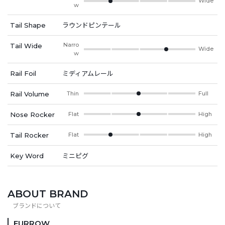
Wide
w
Tail Shape
ラウンドピンテール
Narro
Tail Wide
Wide
w
Rail Foil
ミディアムレール
Rail Volume
Thin
Full
Nose Rocker
Flat
High
Tail Rocker
Flat
High
Key Word
ミニピグ
ABOUT BRAND
FURROW