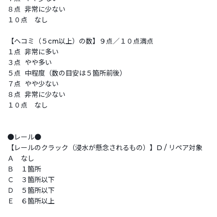
８点 非常に少ない
１０点 なし
【ヘコミ（５cm以上）の数】９点／１０点満点
１点 非常に多い
３点 やや多い
５点 中程度（数の目安は５箇所前後）
７点 やや少ない
８点 非常に少ない
１０点 なし
●レール●
【レールのクラック（浸水が懸念されるもの）】D / リペア対象
Ａ なし
Ｂ １箇所
Ｃ ３箇所以下
Ｄ ５箇所以下
Ｅ ６箇所以上