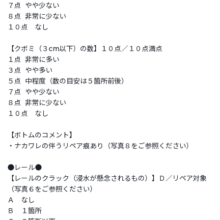
７点 やや少ない
８点 非常に少ない
１０点 なし
【クボミ（３cm以下）の数】１０点／１０点満点
１点 非常に多い
３点 やや多い
５点 中程度（数の目安は５箇所前後）
７点 やや少ない
８点 非常に少ない
１０点 なし
【ボトムのコメント】
・ナカワレの伴うリペア痕あり（写真８をご参照ください）
●レール●
【レールのクラック（浸水が懸念されるもの）】Ｄ／リペア対象
（写真６をご参照ください）
Ａ なし
Ｂ １箇所