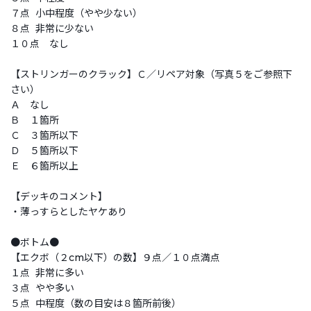
７点 小中程度（やや少ない）
８点 非常に少ない
１０点 なし
【ストリンガーのクラック】Ｃ／リペア対象（写真５をご参照下
さい）
Ａ なし
Ｂ １箇所
Ｃ ３箇所以下
Ｄ ５箇所以下
Ｅ ６箇所以上
【デッキのコメント】
・薄っすらとしたヤケあり
●ボトム●
【エクボ（２cm以下）の数】９点／１０点満点
１点 非常に多い
３点 やや多い
５点 中程度（数の目安は８箇所前後）