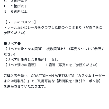
Ｃ ３箇所以下
Ｄ ５箇所以下
Ｅ ６箇所以上
【レールのコメント】
・レール沿いにレールをグラブした際のヘコミあり（写真７をご
参照ください）
●リペア●
【リペア対象となる箇所】 複数箇所あり（写真５～６をご参照く
ださい）
【リペア対象外となる箇所】 なし
【リペア済みの箇所】 １箇所（写真８をご参照ください）
ご購入者全員へ「CRAFTSMAN WETSUITS（カスタムオーダー
または既製品）」でご利用可能な【期間限定・割引クーポン券】
を進呈させていただきます。