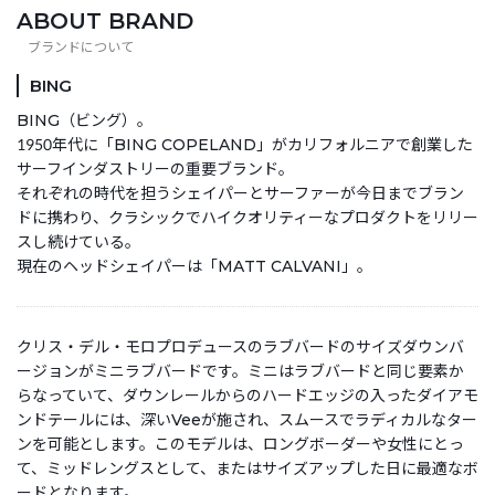
ABOUT BRAND
BING
BING（ビング）。
1950年代に「BING COPELAND」がカリフォルニアで創業した
サーフインダストリーの重要ブランド。
それぞれの時代を担うシェイパーとサーファーが今日までブラン
ドに携わり、クラシックでハイクオリティーなプロダクトをリリー
スし続けている。
現在のヘッドシェイパーは「MATT CALVANI」。
クリス・デル・モロプロデュースのラブバードのサイズダウンバ
ージョンがミニラブバードです。ミニはラブバードと同じ要素か
らなっていて、ダウンレールからのハードエッジの入ったダイアモ
ンドテールには、深いVeeが施され、スムースでラディカルなター
ンを可能とします。このモデルは、ロングボーダーや女性にとっ
て、ミッドレングスとして、またはサイズアップした日に最適なボ
ードとなります。