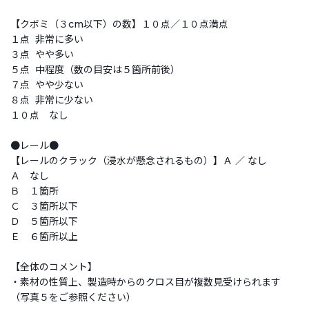
【クボミ（３cm以下）の数】１０点／１０点満点
１点 非常に多い
３点 やや多い
５点 中程度（数の目安は５箇所前後）
７点 やや少ない
８点 非常に少ない
１０点 なし
●レール●
【レールのクラック（浸水が懸念されるもの）】Ａ ／ なし
Ａ なし
Ｂ １箇所
Ｃ ３箇所以下
Ｄ ５箇所以下
Ｅ ６箇所以上
【全体のコメント】
・素材の性質上、製造時からのクロス目が複数見受けられます
（写真５をご参照ください）