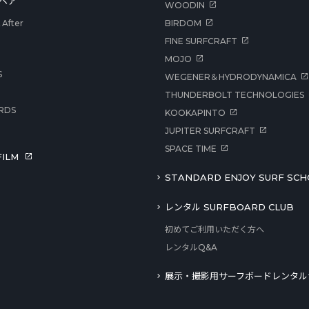
ペア
WOODIN
After
BIRDOM
FINE SURFCRAFT
MOJO
S
WEGENER＆HYDRODYNAMICA
THUNDERBOLT TECHNOLOGIES
RDS
KOOKAPINTO
JUPITER SURFCRAFT
SPACE TIME
ILM
STANDARD ENJOY SURF SCH
レンタル SURFBOARD CLUB
初めてご利用いただく方へ
レンタルQ&A
展示・撮影用サーフボードレンタル