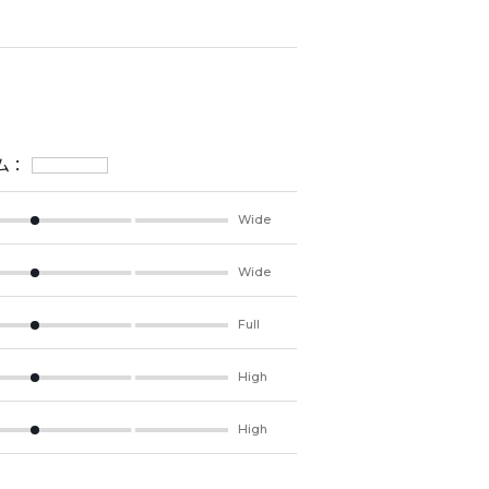
ム：
Wide
Wide
Full
High
High