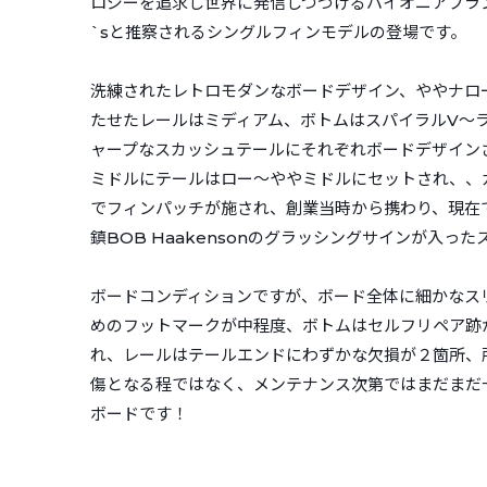
ロジーを追求し世界に発信しつづけるパイオニアブラ
`sと推察されるシングルフィンモデルの登場です。
洗練されたレトロモダンなボードデザイン、ややナロ
たせたレールはミディアム、ボトムはスパイラルV～
ャープなスカッシュテールにそれぞれボードデザイン
ミドルにテールはロー～ややミドルにセットされ、、
でフィンパッチが施され、創業当時から携わり、現在
鎮BOB Haakensonのグラッシングサインが入っ
ボードコンディションですが、ボード全体に細かなス
めのフットマークが中程度、ボトムはセルフリペア跡
れ、レールはテールエンドにわずかな欠損が２箇所、
傷となる程ではなく、メンテナンス次第ではまだまだ
ボードです！