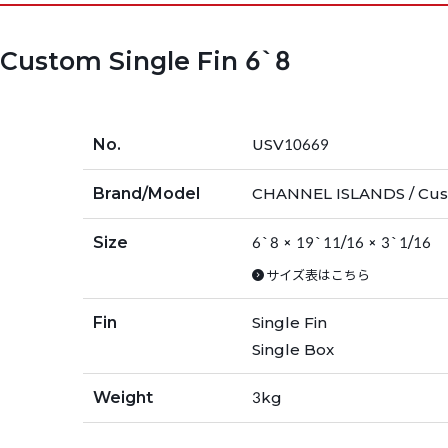
Custom Single Fin 6`8
No.
USV10669
Brand/Model
CHANNEL ISLANDS / Cust
Size
6`8 × 19`11/16 × 3`1/16
サイズ表はこちら
Fin
Single Fin
Single Box
Weight
3kg