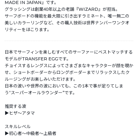
MADE IN JAPAN』です。
グラッシングは創業40年以上の老舗『WIZARD』が担当。
サーフボードの機能を最大限に引き出すラミネート、唯一無二の
美しいカラーリングなど、その職人技術は世界ナンバーワンクオ
リティーをほこります。
日本でサーフィンを楽しむすべてのサーファーにベストマッチする
モデルがTRANSFER EGGです。
チョイスするレングスによってさまざまなキャラクターが顔を覗か
せ、ショートボーダーからロングボーダーまでリラックスしたク
ルージングがお楽しみいただけます。
日本の波いや世界の波においても、この1本で事が足りてしま
う“スーパーオールラウンダー”です。
推奨する波
▶ヒザ～アタマ
スキルレベル
▶初心者～中級者～上級者