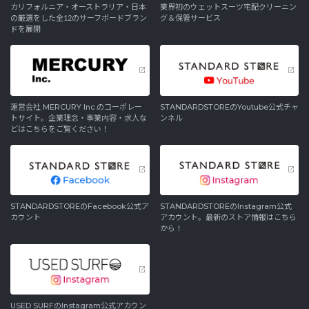
カリフォルニア・オーストラリア・日本
業界初のウェットスーツ宅配クリーニン
の厳選をした全12のサーフボードブラン
グ＆保管サービス
ドを展開
運営会社 MERCURY Inc.のコーポレー
STANDARDSTOREのYoutube公式チャ
トサイト。企業理念・事業内容・求人な
ンネル
どはこちらをご覧ください！
STANDARDSTOREのFacebook公式ア
STANDARDSTOREのInstagram公式
カウント
アカウント。最新のストア情報はこちら
から！
USED SURFのInstagram公式アカウン