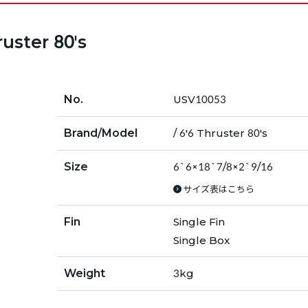
ruster 80's
No.
USV10053
Brand/Model
/ 6'6 Thruster 80's
Size
6`6×18`7/8×2`9/16
サイズ表はこちら
Fin
Single Fin
Single Box
Weight
3kg