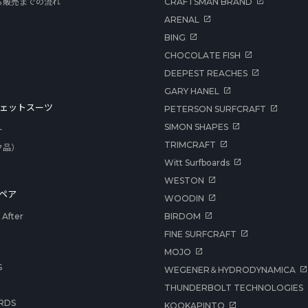
ら販売までの流れ
CRAFTSMAN BRAND
ARENAL
BING
CHOCOLATE FISH
DEEPEST REACHES
GARY HANEL
ェットスーツ
PETERSON SURFCRAFT
SIMON SHAPES
ー
TRIMCRAFT
ク品）
Witt Surfboards
WESTON
ペア
WOODIN
After
BIRDOM
FINE SURFCRAFT
MOJO
S
WEGENER＆HYDRODYNAMICA
THUNDERBOLT TECHNOLOGIES
RDS
KOOKAPINTO