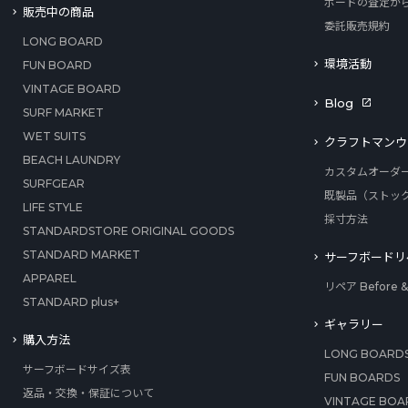
ボードの査定か
販売中の商品
委託販売規約
LONG BOARD
環境活動
FUN BOARD
VINTAGE BOARD
Blog
SURF MARKET
WET SUITS
クラフトマンウ
BEACH LAUNDRY
カスタムオーダ
SURFGEAR
既製品（ストッ
LIFE STYLE
採寸方法
STANDARDSTORE ORIGINAL GOODS
STANDARD MARKET
サーフボードリ
APPAREL
リペア Before & 
STANDARD plus+
ギャラリー
購入方法
LONG BOARD
サーフボードサイズ表
FUN BOARDS
返品・交換・保証について
VINTAGE BOA