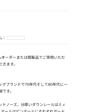
ム：
スタムオーダーまたは既製品でご使用いただ
だきます。
グブランドで70年代そして80年代に一
場です。
ントノーズ、分厚いダウンレールはミィ
、テールはピンテールにそれぞれボード