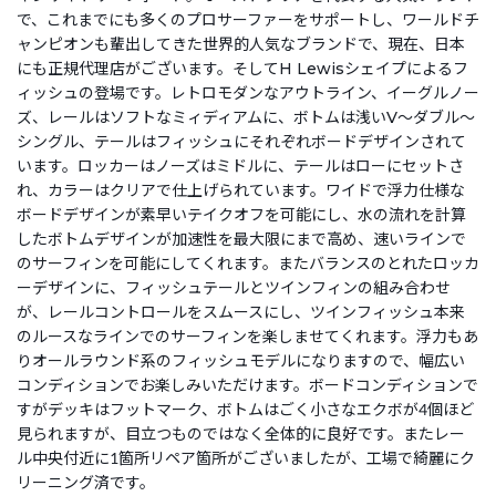
で、これまでにも多くのプロサーファーをサポートし、ワールドチ
ャンピオンも輩出してきた世界的人気なブランドで、現在、日本
にも正規代理店がございます。そしてH Lewisシェイプによるフ
ィッシュの登場です。レトロモダンなアウトライン、イーグルノー
ズ、レールはソフトなミィディアムに、ボトムは浅いV～ダブル～
シングル、テールはフィッシュにそれぞれボードデザインされて
います。ロッカーはノーズはミドルに、テールはローにセットさ
れ、カラーはクリアで仕上げられています。ワイドで浮力仕様な
ボードデザインが素早いテイクオフを可能にし、水の流れを計算
したボトムデザインが加速性を最大限にまで高め、速いラインで
のサーフィンを可能にしてくれます。またバランスのとれたロッカ
ーデザインに、フィッシュテールとツインフィンの組み合わせ
が、レールコントロールをスムースにし、ツインフィッシュ本来
のルースなラインでのサーフィンを楽しませてくれます。浮力もあ
りオールラウンド系のフィッシュモデルになりますので、幅広い
コンディションでお楽しみいただけます。ボードコンディションで
すがデッキはフットマーク、ボトムはごく小さなエクボが4個ほど
見られますが、目立つものではなく全体的に良好です。またレー
ル中央付近に1箇所リペア箇所がございましたが、工場で綺麗にク
リーニング済です。