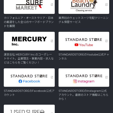
カリフォルニア・オーストラリア・日本
業界初のウェットスーツ宅配クリーニン
の厳選をした全12のサーフボードブラン
グ＆保管サービス
ドを展開
運営会社 MERCURY Inc.のコーポレー
STANDARDSTOREのYoutube公式チャ
トサイト。企業理念・事業内容・求人な
ンネル
どはこちらをご覧ください！
STANDARDSTOREのFacebook公式ア
STANDARDSTOREのInstagram公式
カウント
アカウント。最新のストア情報はこちら
から！