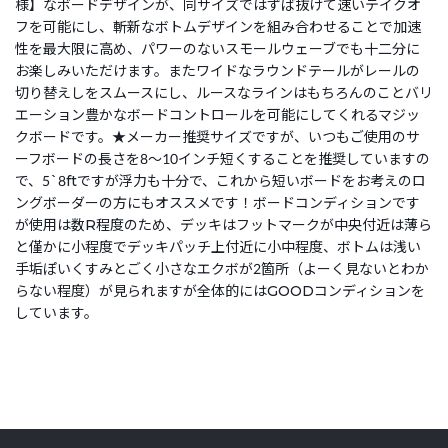
様】なボードデザインが、同サイズではずば抜けて速いテイクオ
フを可能にし、斬新なボトムデザインを組み合わせることで加速
性を最大限に高め、パワーのないスモールウェーブでも十二分に
お楽しみいただけます。またワイドなラウンドテールがレールの
切り替えしをスムースにし、ルースなラインはもちろんのことバリ
エーション豊かなボードコントロールを可能にしてくれるマジッ
クボードです。★メーカー推奨サイズですが、いつもご使用のサ
ーフボードの長さを8～10インチ短くすることを推奨していますの
で、5`8ftですが浮力も十分で、これから短いボードをお考えのロ
ングボーダーの方にもオススメです！ボードコンディションです
が使用は数R程度のため、デッキはフットマークが中央付近は薄ら
と僅かに小程度でデッキパッチ上付近に小中程度、ボトムは浅い
手垢ぽいくすみとごく小さなエクボが2箇所（よーく見ないとわか
らない程度）が見られますが全体的にはGOODコンディションを
しています。