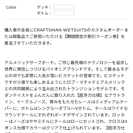
Color
デッキ：
ボトム：
購入者の全員にCRAFTSMAN WETSUITSのカスタムオーダーま
たは既製品でご使用いただける【期間限定の割引クーポン券】を
進呈させていただきます。
アルメリックサーフボード。ご存じ最先端のテクノロジーを追求し
世界に発信しつづけるパイオニアブランドです。そして数あるモデ
ルの中でも非常に人気が高いビスケットの登場です。ビスケット
ですが小波でも楽しめるようにとロブ・マチャドとアルメリック
との共同開発により生み出されたトランジションモデルです。モ
ダンテイストをふんだんに取り入れた【超浮力仕様】なアウトラ
イン、イーグルノーズ、厚みをもたせたレールはミィディアムテー
パーに、ボトムはシングル～ダブル～Vボトム、テールはワイドな
ラウンドテールにそれぞれボードデザインされています。ロッカ
ーはノーズはややミドルにテールはローにセットされ、クロスは4
オンス仕様でカラーはクリアで仕上げられています。【超浮力仕