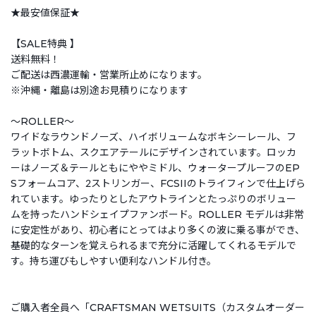
★最安値保証★
【SALE特典 】
送料無料！
ご配送は西濃運輸・営業所止めになります。
※沖縄・離島は別途お見積りになります
〜ROLLER〜
ワイドなラウンドノーズ、ハイボリュームなボキシーレール、フ
ラットボトム、スクエアテールにデザインされています。ロッカ
ーはノーズ＆テールともにややミドル、ウォータープルーフのEP
Sフォームコア、2ストリンガー、FCSIIのトライフィンで仕上げら
れています。ゆったりとしたアウトラインとたっぷりのボリュー
ムを持ったハンドシェイプファンボード。ROLLER モデルは非常
に安定性があり、初心者にとってはより多くの波に乗る事ができ、
基礎的なターンを覚えられるまで充分に活躍してくれるモデルで
す。持ち運びもしやすい便利なハンドル付き。
ご購入者全員へ「CRAFTSMAN WETSUITS（カスタムオーダー