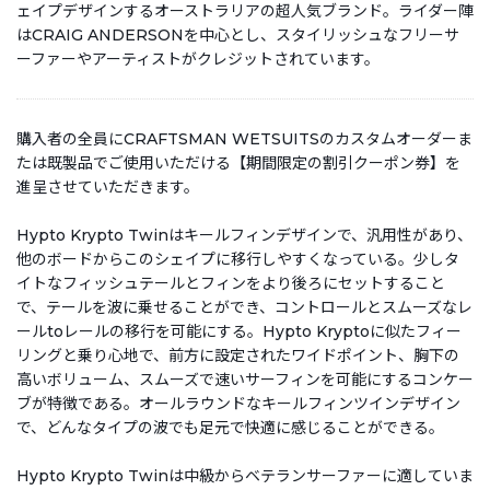
ェイプデザインするオーストラリアの超人気ブランド。ライダー陣
はCRAIG ANDERSONを中心とし、スタイリッシュなフリーサ
ーファーやアーティストがクレジットされています。
購入者の全員にCRAFTSMAN WETSUITSのカスタムオーダーま
たは既製品でご使用いただける【期間限定の割引クーポン券】を
進呈させていただきます。
Hypto Krypto Twinはキールフィンデザインで、汎用性があり、
他のボードからこのシェイプに移行しやすくなっている。少しタ
イトなフィッシュテールとフィンをより後ろにセットすること
で、テールを波に乗せることができ、コントロールとスムーズなレ
ールtoレールの移行を可能にする。Hypto Kryptoに似たフィー
リングと乗り心地で、前方に設定されたワイドポイント、胸下の
高いボリューム、スムーズで速いサーフィンを可能にするコンケー
ブが特徴である。オールラウンドなキールフィンツインデザイン
で、どんなタイプの波でも足元で快適に感じることができる。
Hypto Krypto Twinは中級からベテランサーファーに適していま