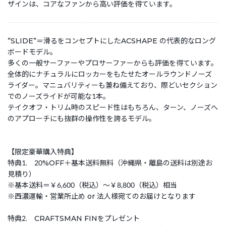
ザインは、コアなファンから高い評価を得ています。
”SLIDE”＝滑るをコンセプトにしたACSHAPE の代表的なロング
ボードモデル。
多くの一般サーファーやプロサーファーからも評価を得ています。
全体的にナチュラルにロッカーをもたせたオールラウンドノーズ
ライダー。マニュバリティーも兼ね備えており、際どいセクション
でのノーズライドが可能な1本。
テイクオフ・トリム時のスピード性はもちろん、ターン、ノーズへ
のアプローチにも抜群の操作性を誇るモデル。
【限定豪華購入特典】
特典1. 20%OFF＋基本送料無料（沖縄県・離島の送料は別途お
見積り）
※基本送料＝￥6,600（税込）〜￥8,800（税込）相当
※西濃運輸・営業所止め or 法人様宛てのお届けとなります
特典2. CRAFTSMAN FINをプレゼント