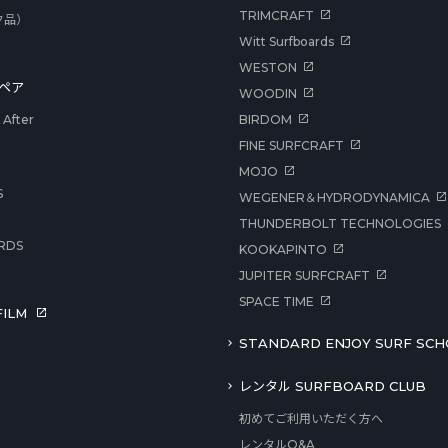
TRIMCRAFT
ク品）
Witt Surfboards
WESTON
ペア
WOODIN
After
BIRDOM
FINE SURFCRAFT
MOJO
S
WEGENER＆HYDRODYNAMICA
THUNDERBOLT TECHNOLOGIES
RDS
KOOKAPINTO
JUPITER SURFCRAFT
SPACE TIME
ILM
STANDARD ENJOY SURF SCH
レンタル SURFBOARD CLUB
初めてご利用いただく方へ
レンタルQ&A