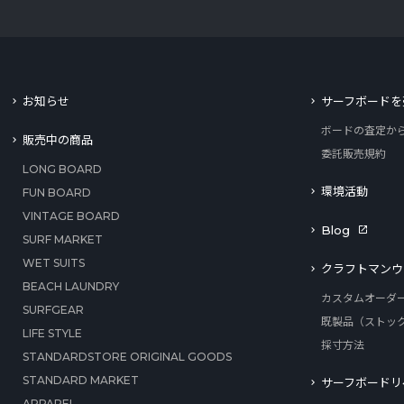
お知らせ
サーフボードを
ボードの査定か
販売中の商品
委託販売規約
LONG BOARD
環境活動
FUN BOARD
VINTAGE BOARD
Blog
SURF MARKET
WET SUITS
クラフトマンウ
BEACH LAUNDRY
カスタムオーダ
SURFGEAR
既製品（ストッ
LIFE STYLE
採寸方法
STANDARDSTORE ORIGINAL GOODS
STANDARD MARKET
サーフボードリ
APPAREL