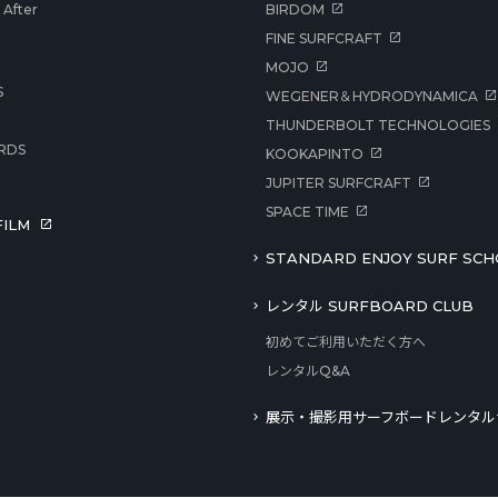
After
BIRDOM
FINE SURFCRAFT
MOJO
S
WEGENER＆HYDRODYNAMICA
THUNDERBOLT TECHNOLOGIES
RDS
KOOKAPINTO
JUPITER SURFCRAFT
SPACE TIME
ILM
STANDARD ENJOY SURF SCH
レンタル SURFBOARD CLUB
初めてご利用いただく方へ
レンタルQ&A
展示・撮影用サーフボードレンタル