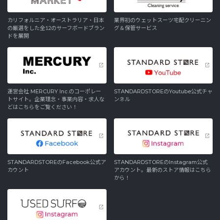
カリフォルニア・オーストラリア・日本
業界初のウェットスーツ宅配クリーニン
の厳選をした全12のサーフボードブラン
グ＆保管サービス
ドを展開
運営会社 MERCURY Inc.のコーポレー
STANDARDSTOREのYoutube公式チャ
トサイト。企業理念・事業内容・求人な
ンネル
どはこちらをご覧ください！
STANDARDSTOREのFacebook公式ア
STANDARDSTOREのInstagram公式
カウント
アカウント。最新のストア情報はこちら
から！