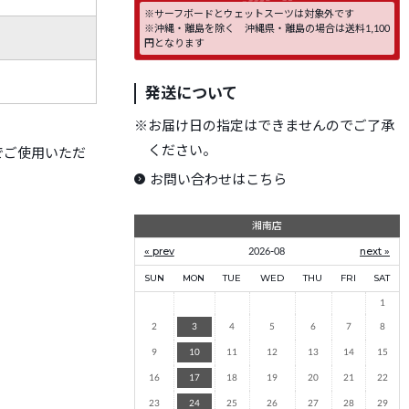
※サーフボードとウェットスーツは対象外です
※沖縄・離島を除く 沖縄県・離島の場合は送料1,100
円となります
発送について
※
お届け日の指定はできませんのでご了承
ください。
品でご使用いただ
お問い合わせはこちら
湘南店
« prev
2026-08
next »
SUN
MON
TUE
WED
THU
FRI
SAT
1
2
3
4
5
6
7
8
9
10
11
12
13
14
15
16
17
18
19
20
21
22
23
24
25
26
27
28
29