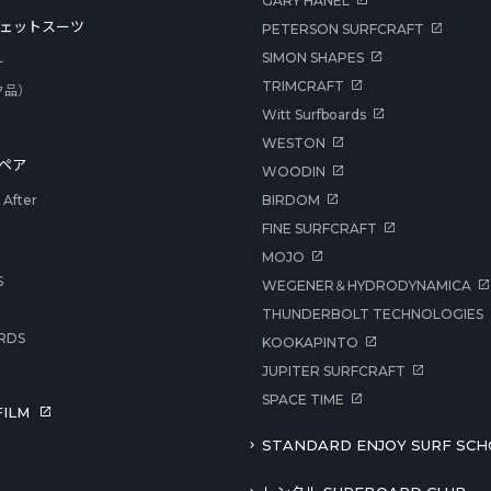
GARY HANEL
ェットスーツ
PETERSON SURFCRAFT
SIMON SHAPES
ー
TRIMCRAFT
ク品）
Witt Surfboards
WESTON
ペア
WOODIN
After
BIRDOM
FINE SURFCRAFT
MOJO
S
WEGENER＆HYDRODYNAMICA
THUNDERBOLT TECHNOLOGIES
RDS
KOOKAPINTO
JUPITER SURFCRAFT
SPACE TIME
ILM
STANDARD ENJOY SURF SCH