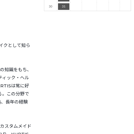
30
31
レイクとして知ら
ンの知識をもち、
ティック・ヘル
TISは常に好
る。この分野で
熱、長年の経験
し、カスタムメイド