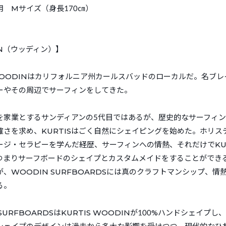
用 Mサイズ（身長170㎝）
IN（ウッディン）】
 WOODINはカリフォルニア州カールスバッドのローカルだ。名ブ
ーやその周辺でサーフィンをしてきた。
を家業とするサンディアンの5代目ではあるが、歴史的なサーフィ
確さを求め、KURTISはごく自然にシェイピングを始めた。ホリス
ージ・セラピーを学んだ経歴、サーフィンへの情熱、それだけでKUR
つまりサーフボードのシェイプとカスタムメイドをすることができ
、WOODIN SURFBOARDSには真のクラフトマンシップ、情
る。
 SURFBOARDSはKURTIS WOODINが100%ハンドシェイプ