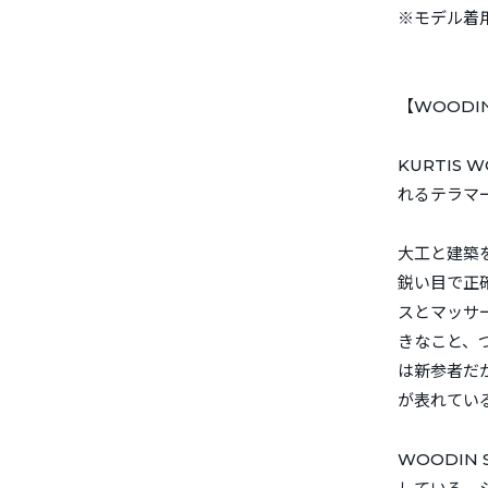
※モデル着
【WOOD
KURTIS
れるテラマ
大工と建築
鋭い目で正
スとマッサ
きなこと、
は新参者だが
が表れてい
WOODIN