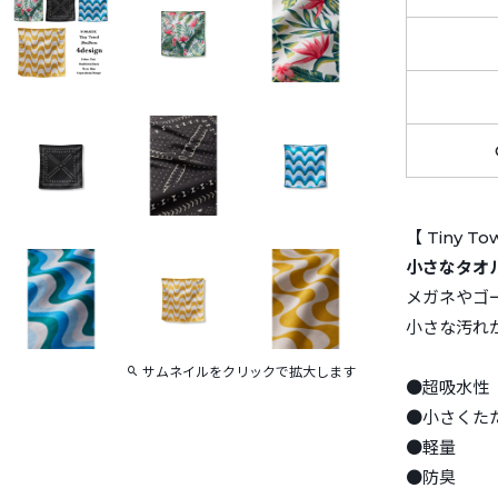
【 Tiny To
小さなタオ
メガネやゴ
小さな汚れ
サムネイルをクリックで拡大します
●超吸水
●小さくた
●軽量
●防臭