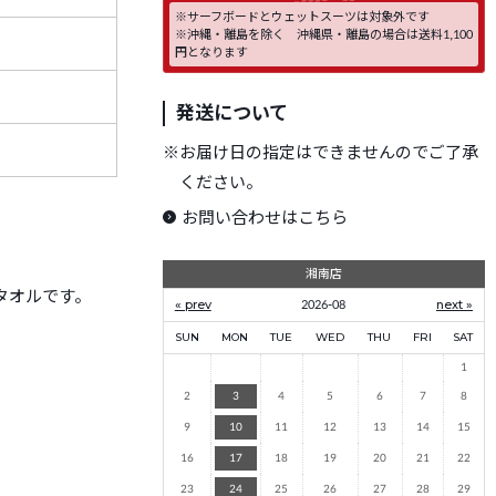
※サーフボードとウェットスーツは対象外です
※沖縄・離島を除く 沖縄県・離島の場合は送料1,100
円となります
発送について
※
お届け日の指定はできませんのでご了承
ください。
お問い合わせはこちら
湘南店
タオルです。
« prev
2026-08
next »
SUN
MON
TUE
WED
THU
FRI
SAT
1
2
3
4
5
6
7
8
9
10
11
12
13
14
15
16
17
18
19
20
21
22
23
24
25
26
27
28
29