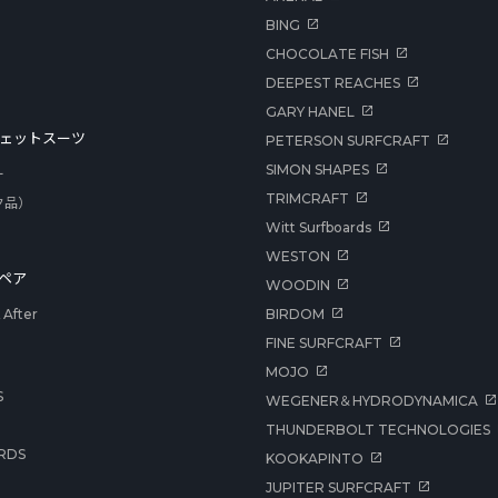
BING
CHOCOLATE FISH
DEEPEST REACHES
GARY HANEL
ェットスーツ
PETERSON SURFCRAFT
SIMON SHAPES
ー
TRIMCRAFT
ク品）
Witt Surfboards
WESTON
ペア
WOODIN
After
BIRDOM
FINE SURFCRAFT
MOJO
S
WEGENER＆HYDRODYNAMICA
THUNDERBOLT TECHNOLOGIES
RDS
KOOKAPINTO
JUPITER SURFCRAFT