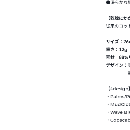
●滑らかな
（乾燥にか
従来のコッ
サイズ：26x
重さ：12g
素材 88%
デザイン：
裏地：
【4design
・Palms/P
・MudClot
・Wave Bl
・Copacab