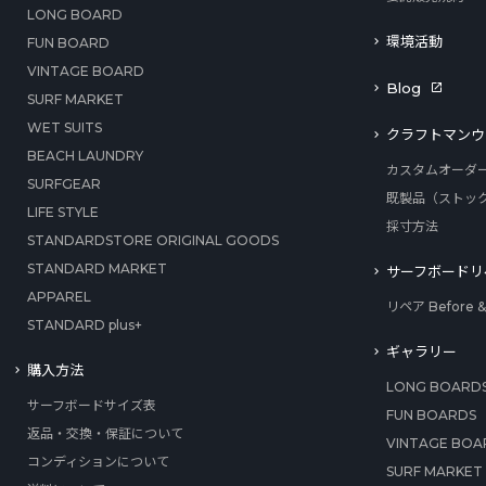
LONG BOARD
環境活動
FUN BOARD
VINTAGE BOARD
Blog
SURF MARKET
WET SUITS
クラフトマンウ
BEACH LAUNDRY
カスタムオーダ
SURFGEAR
既製品（ストッ
LIFE STYLE
採寸方法
STANDARDSTORE ORIGINAL GOODS
STANDARD MARKET
サーフボードリ
APPAREL
リペア Before & 
STANDARD plus+
ギャラリー
購入方法
LONG BOARD
サーフボードサイズ表
FUN BOARDS
返品・交換・保証について
VINTAGE BOA
コンディションについて
SURF MARKET