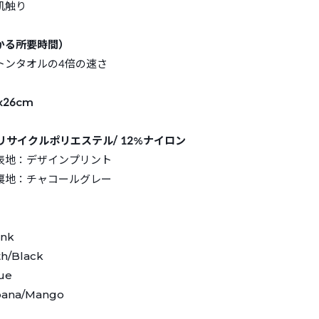
肌触り
かる所要時間）
トンタオルの4倍の速さ
26cm
リサイクルポリエステル/ 12%ナイロン
表地：デザインプリント
チャコールグレー
】
ink
h/Black
ue
ana/Mango