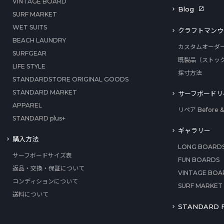
VINTAGE BOARD
Blog
SURF MARKET
WET SUITS
クラフトマンウ
BEACH LAUNDRY
カスタムオーダ
SURFGEAR
既製品（ストッ
LIFE STYLE
採寸方法
STANDARDSTORE ORIGINAL GOODS
STANDARD MARKET
サーフボードリ
APPAREL
リペア Before & 
STANDARD plus+
ギャラリー
購入方法
LONG BOARD
サーフボードサイズ表
FUN BOARDS
返品・交換・保証について
VINTAGE BOA
コンディションについて
SURF MARKET
送料について
STANDARD F