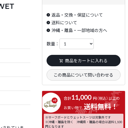
WET
返品・交換・保証について
送料について
沖縄・離島・一部地域の方へ
数量：
商品をカートに入れる
この商品について問い合わせる
11,000
合計
円
（税込）
以上の
送料無料！
お買い物で
※サーフボードとウェットスーツは対象外です
※沖縄・離島を除く 沖縄県・離島の場合は送料1,100
円となります
ンされていま