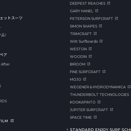
DEEPEST REACHES
GARY HANEL
ェットスーツ
PETERSON SURFCRAFT
SIMON SHAPES
ー
TRIMCRAFT
ク品）
Witt Surfboards
WESTON
ペア
WOODIN
After
BIRDOM
FINE SURFCRAFT
MOJO
S
WEGENER＆HYDRODYNAMICA
THUNDERBOLT TECHNOLOGIES
RDS
KOOKAPINTO
JUPITER SURFCRAFT
SPACE TIME
ILM
STANDARD ENJOY SURF SCH