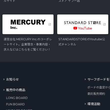
ルサイト
ストア ヤフー店
運営会社 MERCURY Inc.のコーポレ
STANDARDSTOREのYoutube公
ートサイト。企業理念・事業内容・
式チャンネル
求人などはこちらをご覧ください！
お知らせ
サーフボードを
ボードの査定か
販売中の商品
委託販売規約
LONG BOARD
環境活動
FUN BOARD