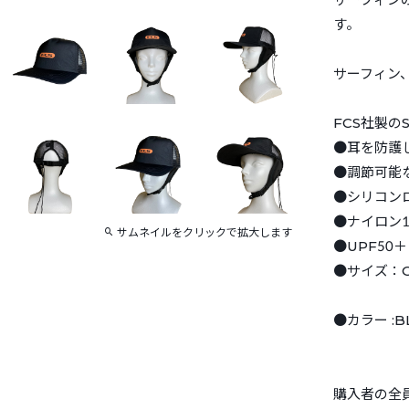
す。
サーフィン
FCS社製のS
●耳を防護
●調節可能
●シリコン
●ナイロン1
サムネイルをクリックで拡大します
●UPF50＋
●サイズ：ON
●カラー :BL
購入者の全員