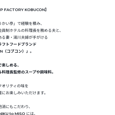
UP FACTORY KOBUCON】
うかい亭」で経験を積み、
会員制ホテルの料理長を務める夫と、
ある妻・湯川夫婦が手がける
ラフトフードブランド
ON（コブコン）」。
で楽しめる、
ル料理長監修のスープや調味料。
クオリティの味を
軽にお楽しみいただけます。
地消にもこだわり、
NIKU to MISO
には、