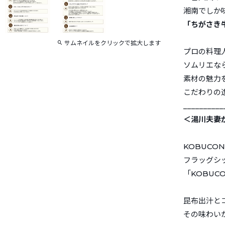
湘南でしか
「ちがさき
サムネイルをクリックで拡大します
プロの料理
ソムリエな
素材の魅力
こだわりの
__________
＜湯川夫妻
KOBUCO
フラッグシ
「KOBU
昆布出汁と
その味わい