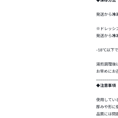
◆保存方法
発送から
冷
※ドレッシ
発送から
冷
-18℃以下
湯煎調理後
お早めにお
__________
◆注意事項
使用してい
厚みや形に
品質には問