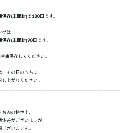
凍保存(未開封)で180日
です。
ングは
凍保存(未開封)90日
です。
で冷凍保存してください。
は、その日のうちに
召し上がりください。
___________________________________________________
るお肉の特性上、
個体差がございますが、
題ございません。