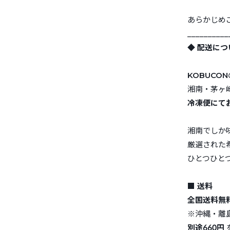
あらかじめ
__________
◆ 配送につ
KOBUCON
湘南・茅ヶ
冷凍便にて
湘南でしか
厳選された
ひとつひと
■ 送料
全国送料無
※沖縄・離
別途660円