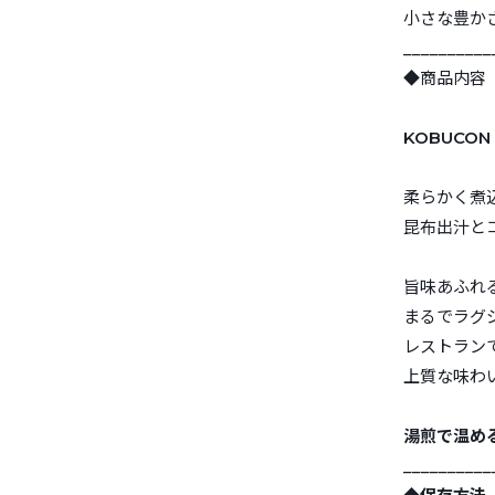
小さな豊か
__________
◆商品内容
KOBUCON 
柔らかく煮
昆布出汁と
旨味あふれ
まるでラグ
レストラン
上質な味わ
湯煎で温め
__________