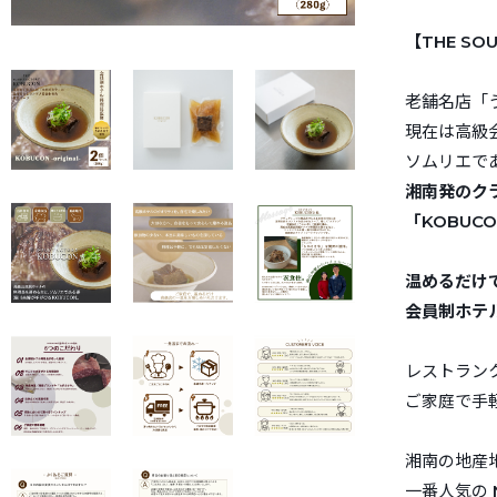
【THE SO
老舗名店「
現在は高級
ソムリエで
湘南発のク
「KOBUC
温めるだけ
会員制ホテ
レストラン
ご家庭で手
湘南の地産
一番人気の