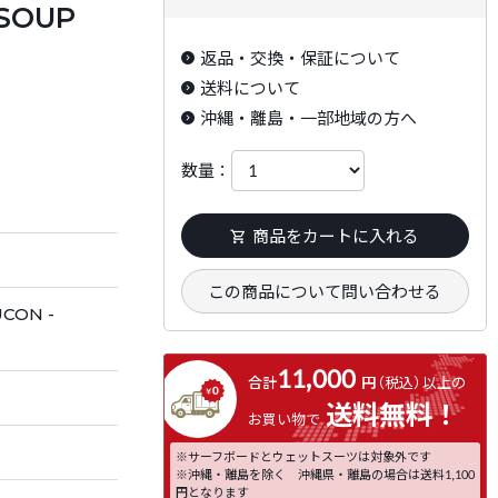
SOUP
返品・交換・保証について
送料について
沖縄・離島・一部地域の方へ
数量：
商品をカートに入れる
この商品について問い合わせる
ON -
11,000
合計
円
（税込）
以上の
送料無料！
お買い物で
※サーフボードとウェットスーツは対象外です
※沖縄・離島を除く 沖縄県・離島の場合は送料1,100
円となります