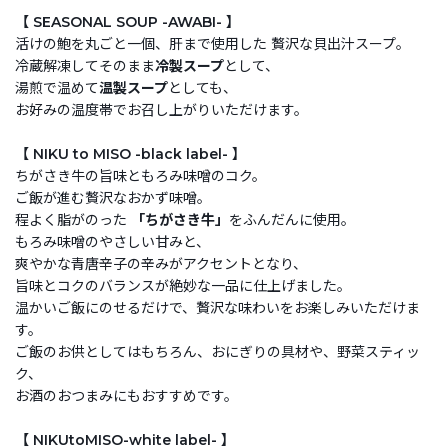
【 SEASONAL SOUP -AWABI- 】
活けの鮑を丸ごと一個、肝まで使用した 贅沢な貝出汁スープ。
冷蔵解凍してそのまま
冷製スープ
として、
湯煎で温めて
温製スープ
としても、
お好みの温度帯でお召し上がりいただけます。
【 NIKU to MISO -black label- 】
ちがさき牛の旨味ともろみ味噌のコク。
ご飯が進む贅沢なおかず味噌。
程よく脂がのった
「ちがさき牛」
をふんだんに使用。
もろみ味噌のやさしい甘みと、
爽やかな青唐辛子の辛みがアクセントとなり、
旨味とコクのバランスが絶妙な一品に仕上げました。
温かいご飯にのせるだけで、贅沢な味わいをお楽しみいただけま
す。
ご飯のお供としてはもちろん、おにぎりの具材や、野菜スティッ
ク、
お酒のおつまみにもおすすめです。
【 NIKUtoMISO-white label- 】