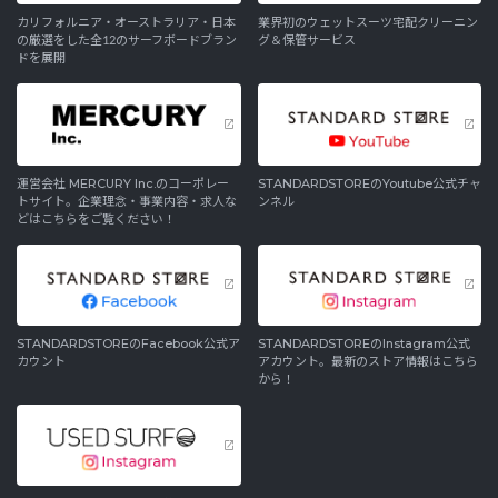
カリフォルニア・オーストラリア・日本
業界初のウェットスーツ宅配クリーニン
の厳選をした全12のサーフボードブラン
グ＆保管サービス
ドを展開
運営会社 MERCURY Inc.のコーポレー
STANDARDSTOREのYoutube公式チャ
トサイト。企業理念・事業内容・求人な
ンネル
どはこちらをご覧ください！
STANDARDSTOREのFacebook公式ア
STANDARDSTOREのInstagram公式
カウント
アカウント。最新のストア情報はこちら
から！