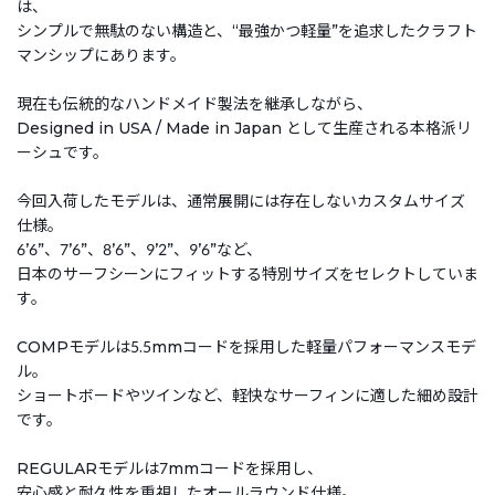
は、
シンプルで無駄のない構造と、“最強かつ軽量”を追求したクラフト
マンシップにあります。
現在も伝統的なハンドメイド製法を継承しながら、
Designed in USA / Made in Japan として生産される本格派リ
ーシュです。
今回入荷したモデルは、通常展開には存在しないカスタムサイズ
仕様。
6ʼ6”、7ʼ6”、8ʼ6”、9ʼ2”、9ʼ6”など、
日本のサーフシーンにフィットする特別サイズをセレクトしていま
す。
COMPモデルは5.5mmコードを採用した軽量パフォーマンスモデ
ル。
ショートボードやツインなど、軽快なサーフィンに適した細め設計
です。
REGULARモデルは7mmコードを採用し、
安心感と耐久性を重視したオールラウンド仕様。