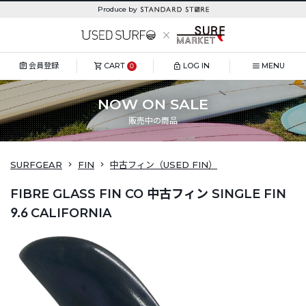
Produce by
会員登録
CART
LOG IN
MENU
0
NOW ON SALE
販売中の商品
SURFGEAR
FIN
中古フィン（USED FIN）
FIBRE GLASS FIN CO 中古フィン SINGLE FIN
9.6 CALIFORNIA