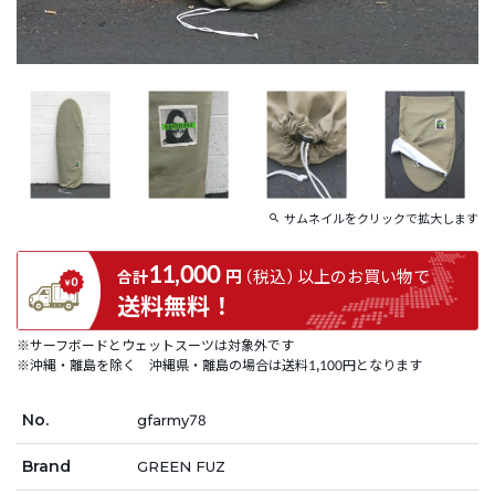
サムネイルをクリックで拡大します
11,000
円
（税込）
以上の
お買い物で
合計
送料無料！
※サーフボードとウェットスーツは対象外です
※沖縄・離島を除く 沖縄県・離島の場合は送料1,100円となります
No.
gfarmy78
Brand
GREEN FUZ