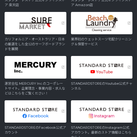
スタンダードストア公式オンラインスト
スタンダードストア公式オンラインスト
ア 楽天店
ア Amazon店
カリフォルニア・オーストラリア・日本
業界初のウェットスーツ宅配クリーニン
の厳選をした全12のサーフボードブラン
グ＆保管サービス
ドを展開
運営会社 MERCURY Inc.のコーポレー
STANDARDSTOREのYoutube公式チャ
トサイト。企業理念・事業内容・求人な
ンネル
どはこちらをご覧ください！
STANDARDSTOREのFacebook公式ア
STANDARDSTOREのInstagram公式
カウント
アカウント。最新のストア情報はこちら