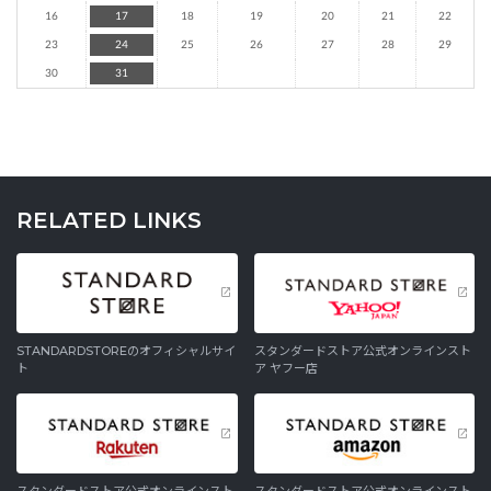
16
17
18
19
20
21
22
23
24
25
26
27
28
29
30
31
RELATED LINKS
STANDARDSTOREのオフィシャルサイ
スタンダードストア公式オンラインスト
ト
ア ヤフー店