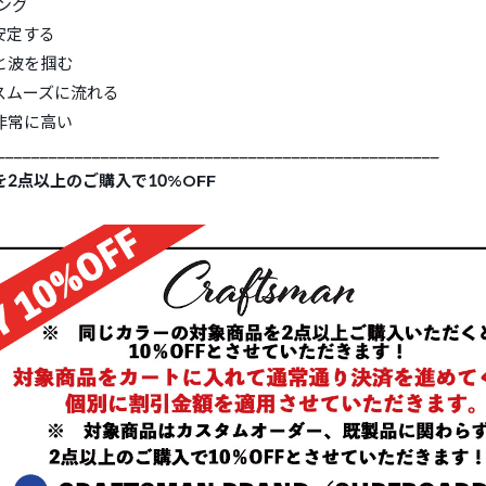
ング
安定する
と波を掴む
スムーズに流れる
非常に高い
___________________________________________________
2点以上のご購入で10%OFF