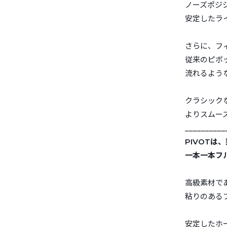
ノーズポジ
安定したラ
さらに、フ
従来のピボ
流れるよう
クラシック
よりスムー
__________
PIVOTは
一本一本フ
高級素材で
粘りのある
安定したホ