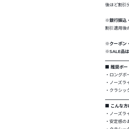
後ほど割引
※銀行振込
割引適用後
※クーポン
※SALE品
__________
■ 推奨ボー
・ロングボ
・ノーズラ
・クラシッ
__________
■ こんな
・ノーズラ
・安定感の