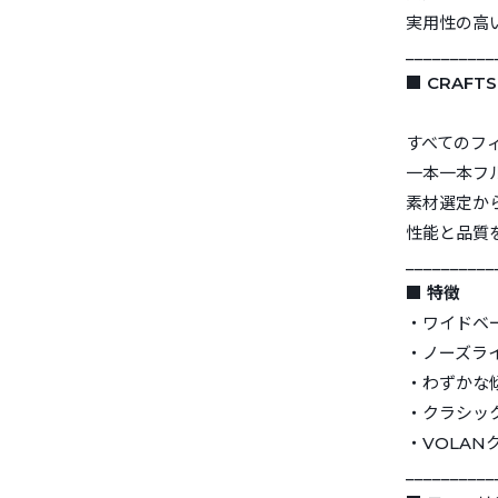
実用性の高
__________
■ CRAFTSM
すべてのフ
一本一本フ
素材選定か
性能と品質
__________
■ 特徴
・ワイドベ
・ノーズラ
・わずかな
・クラシッ
・VOLA
__________