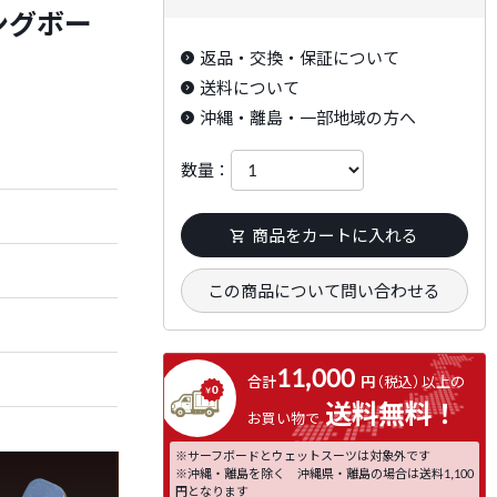
ロングボー
返品・交換・保証について
送料について
沖縄・離島・一部地域の方へ
数量：
商品をカートに入れる
この商品について問い合わせる
11,000
合計
円
（税込）
以上の
送料無料！
お買い物で
※サーフボードとウェットスーツは対象外です
※沖縄・離島を除く 沖縄県・離島の場合は送料1,100
円となります