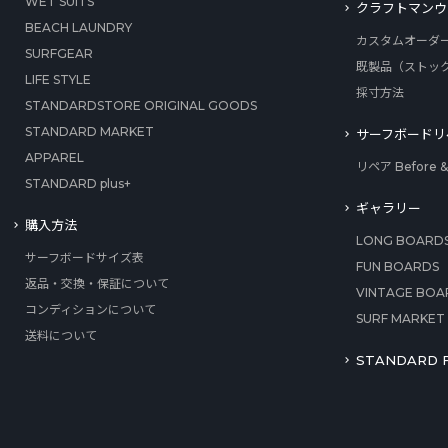
WET SUITS
クラフトマンウ
BEACH LAUNDRY
カスタムオーダ
SURFGEAR
既製品（ストッ
LIFE STYLE
採寸方法
STANDARDSTORE ORIGINAL GOODS
STANDARD MARKET
サーフボードリ
APPAREL
リペア Before & 
STANDARD plus+
ギャラリー
購入方法
LONG BOARD
サーフボードサイズ表
FUN BOARDS
返品・交換・保証について
VINTAGE BOA
コンディションについて
SURF MARKET
送料について
STANDARD F