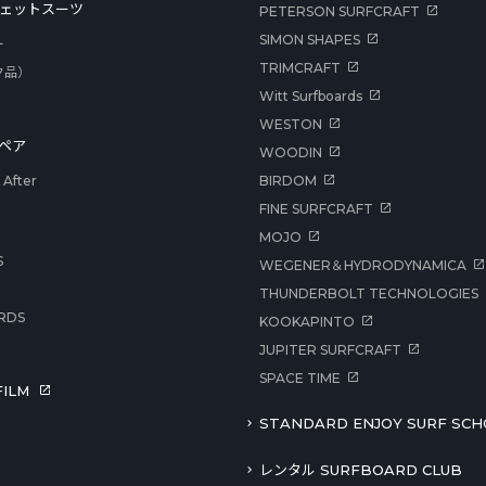
ェットスーツ
PETERSON SURFCRAFT
SIMON SHAPES
ー
TRIMCRAFT
ク品）
Witt Surfboards
WESTON
ペア
WOODIN
After
BIRDOM
FINE SURFCRAFT
MOJO
S
WEGENER＆HYDRODYNAMICA
THUNDERBOLT TECHNOLOGIES
RDS
KOOKAPINTO
JUPITER SURFCRAFT
SPACE TIME
ILM
STANDARD ENJOY SURF SCH
レンタル SURFBOARD CLUB