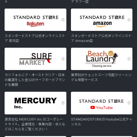
ト
ア ヤフー店
スタンダードストア公式オンラインスト
スタンダードストア公式オンラインスト
ア 楽天店
ア Amazon店
カリフォルニア・オーストラリア・日本
業界初のウェットスーツ宅配クリーニン
の厳選をした全12のサーフボードブラン
グ＆保管サービス
ドを展開
運営会社 MERCURY Inc.のコーポレー
STANDARDSTOREのYoutube公式チャ
トサイト。企業理念・事業内容・求人な
ンネル
どはこちらをご覧ください！