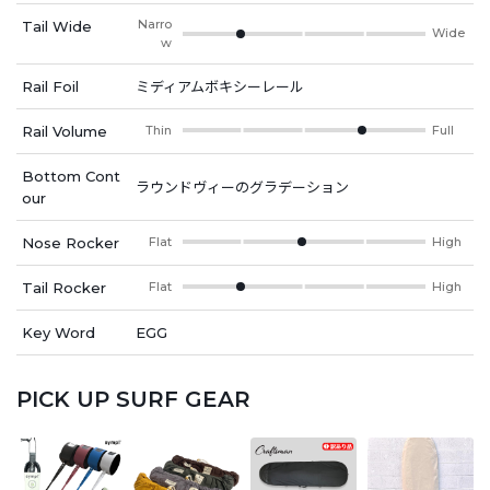
Narro
Tail Wide
Wide
w
Rail Foil
ミディアムボキシーレール
Rail Volume
Thin
Full
Bottom Cont
ラウンドヴィーのグラデーション
our
Nose Rocker
Flat
High
Tail Rocker
Flat
High
Key Word
EGG
PICK UP SURF GEAR