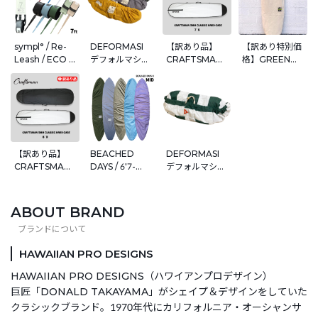
sympl° / Re-
DEFORMASI
【訳あり品】
【訳あり特別価
Leash / ECO /
デフォルマシー
CRAFTSMAN
格】GREEN
PRO / LEASH
WASABI Baby
ハードケース
FUZ グリーン
7ft 7mm シン
Canvas Deck
5MM CLASSIC
ファズ 8'0"
プル リーシュコ
Wrap 6'5''~
サーフボードケ
BLANCO
ード エコ プロ
8'5" デッキカバ
ース 7'6 車載保
BOARD BAG
タイラーウォー
ー ミッドレング
護・持ち運び対
サーフボードバ
レン サーフィン
ス WASABI デ
応 高耐久5mm
ッグ キャンバス
ッキラップ サー
パッド仕様 初回
サーフボードケ
【訳あり品】
BEACHED
DEFORMASI
フボードケース
250枚限定 送料
ース MADE IN
CRAFTSMAN
DAYS / 6'7-
デフォルマシー
無料
USA
ハードケース
8'4ft ミッドレ
WASABI ×surf
5MM CLASSIC
ングス デッキカ
a billy
サーフボードケ
バー
umbrella
ABOUT BRAND
ース 8'0 車載保
Fabric Deck
護・持ち運び対
wrap 6'5''~
応 高耐久5mm
8'5" デッキカバ
HAWAIIAN PRO DESIGNS
パッド仕様 初回
ー ミッドレング
250枚限定 送料
ス WASABI デ
HAWAIIAN PRO DESIGNS（ハワイアンプロデザイン）
無料
ッキラップ サー
巨匠「DONALD TAKAYAMA」がシェイプ＆デザインをしていた
フボードケース
クラシックブランド。1970年代にカリフォルニア・オーシャンサ