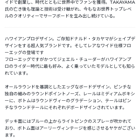
イドで創業し、時代とともに世界中でファンを獲得。TAKAYAMA
氏の亡き後も理論と技術は受け継がれ、今もなお世界トップレベ
ルのクオリティーでサーフボードを生み出し続けている。
ハワイアンプロデザイン。ご存知ドナルド・タカヤマがシェイプデ
ザインをする超人気ブランドです。そしてレアなワイド仕様フロ
ーエッグの登場です
フローエッグですがかつてジェエル・チューダーがハワイアンプ
ロのライダー時代に最も好み、よく乗っていたモデルとしても知ら
れています。
オールラウンドを基調としたエッグなボードデザイン、ピンチな
独自の細みのラウンドポイントノーズ、レールはミディアムボキシ
ーに、ボトムはラウンドヴィーのグラデーション、テールはピン
チなラウンドテールにそれぞれデボードザインされています。
デッキ面にはブルーの上からライトピンクのスプレーが吹かれて
おり、ボトム面はアーリーヴィンテージを感じさせるヤケがござい
ます。