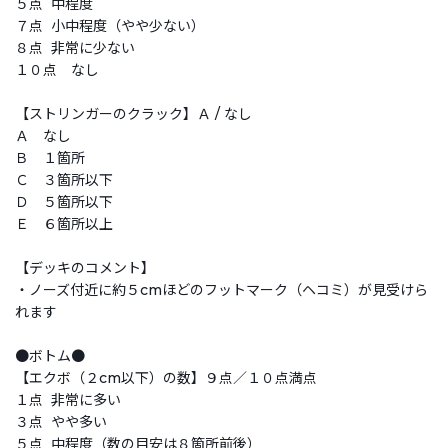
５点 中程度
７点 小中程度（やや少ない）
８点 非常に少ない
１０点 なし
【ストリンガーのクラック】Ａ / なし
Ａ なし
Ｂ １箇所
Ｃ ３箇所以下
Ｄ ５箇所以下
Ｅ ６箇所以上
【デッキのコメント】
・ノーズ付近に約５cmほどのフットマーク（ヘコミ）が見受けら
れます
●ボトム●
【エクボ（２cm以下）の数】９点／１０点満点
１点 非常に多い
３点 やや多い
５点 中程度（数の目安は８箇所前後）