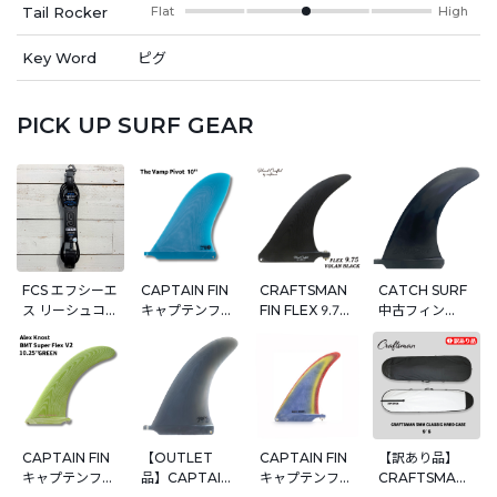
Tail Rocker
Flat
High
Key Word
ピグ
PICK UP SURF GEAR
FCS エフシーエ
CAPTAIN FIN
CRAFTSMAN
CATCH SURF
ス リーシュコー
キャプテンフィ
FIN FLEX 9.75
中古フィン
ド 9ft レギュラ
ン The Vamp
シングルフィン
SINGLE FIN 9
ー ALL
Pivot 10' シン
グラスファイバ
インチ
ROUND
グルフィン ロン
ー VOLAN ロン
ESSENTIAL
グボード センタ
グボード用 サー
LEASH ロング
ーフィン ピボッ
フィン VOLAN
ボード 足首
トフィン Pivot
BLACK
ANKLE リーシ
Fin
CAPTAIN FIN
【OUTLET
CAPTAIN FIN
【訳あり品】
ュ サーフィン
キャプテンフィ
品】CAPTAIN
キャプテンフィ
CRAFTSMAN
サーフボード