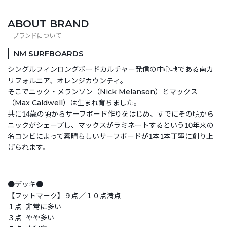
ン Alex Knost
FIN キャプテン
ン ALEX
ハードケース
BLACK
BMT Super
フィン Yuta
KNOST
5MM CLASSIC
Flex V2 10.25
Sezutsu Pivot
CLASSIC 9.5
サーフボードケ
ABOUT BRAND
GREEN アレッ
10.0 inch シン
Log シングルフ
ース 9'6 車載保
クスノスト シン
グルフィン ノー
ィン
護・持ち運び対
グルフィン ミッ
ズライド ロング
応 高耐久5mm
NM SURFBOARDS
ドレングス ロン
ボード サーフィ
パッド仕様 初回
グボード センタ
ン Single Fin
250枚限定 送料
シングルフィンロングボードカルチャー発信の中心地である南カ
ーフィン サーフ
スモーク
無料
リフォルニア、オレンジカウンティ。
ィン Single Fin
そこでニック・メランソン（Nick Melanson）とマックス
（Max Caldwell）は生まれ育ちました。
共に14歳の頃からサーフボード作りをはじめ、すでにその頃から
ニックがシェープし、マックスがラミネートするという10年来の
名コンビによって素晴らしいサーフボードが1本1本丁寧に創り上
げられます。
●デッキ●
【フットマーク】９点／１０点満点
１点 非常に多い
３点 やや多い