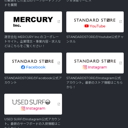
の厳選をした全12のサーフボードブラン
グ＆保管サービス
ドを展開
運営会社 MERCURY Inc.のコーポレー
STANDARDSTOREのYoutube公式チャ
トサイト。企業理念・事業内容・求人な
ンネル
どはこちらをご覧ください！
STANDARDSTOREのFacebook公式ア
STANDARDSTOREのInstagram公式
カウント
アカウント。最新のストア情報はこちら
から！
USED SURFのInstagram公式アカウン
ト。最新のサーフボードの入荷情報はこ