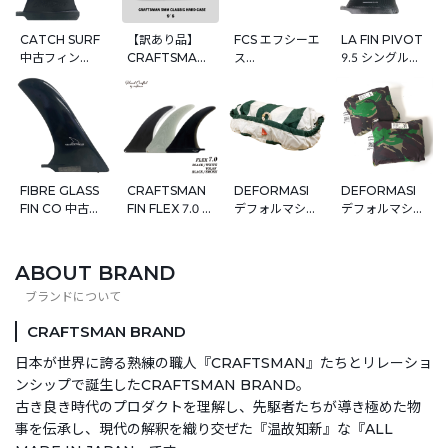
CATCH SURF
【訳あり品】
FCS エフシーエ
LA FIN PIVOT
中古フィン
CRAFTSMAN
ス
9.5 シングルフ
SINGLE FIN 9
ハードケース
LONGBOARD
ィン ロングボー
インチ
5MM CLASSIC
BOX
ド センターフィ
サーフボードケ
ADAPTER ロ
ン ピボットフィ
ース 9'6 車載保
ングボードボッ
ン Pivot Fin
護・持ち運び対
クスアダプター
応 高耐久5mm
パッド仕様 初回
FIBRE GLASS
CRAFTSMAN
DEFORMASI
DEFORMASI
250枚限定 送料
FIN CO 中古フ
FIN FLEX 7.0 シ
デフォルマシー
デフォルマシー
無料
ィン SINGLE
ングルフィン グ
WASABI ×surf
WASABI
FIN 9.6
ラスファイバー
a billy
DECK WRAP
CALIFORNIA
VOLAN ミッド
umbrella
NYRON Lサイ
ABOUT BRAND
レングス・ロン
Fabric Deck
ズ デッキカバー
グボード用 サー
wrap 8'5''~
サーフボードケ
フィン
10'4" デッキカ
ース ロングボー
CRAFTSMAN BRAND
（BLACK/WHI
バー ロングボー
ド
TE・VOLAN・
ド WASABI デ
日本が世界に誇る熟練の職人『CRAFTSMAN』たちとリレーショ
BLACK/SMOK
ッキラップ サー
ンシップで誕生したCRAFTSMAN BRAND。
E）
フボードケース
古き良き時代のプロダクトを理解し、先駆者たちが導き極めた物
事を伝承し、現代の解釈を織り交ぜた『温故知新』な『ALL