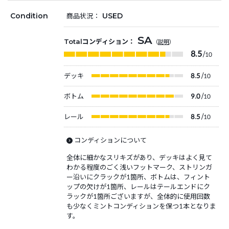
Condition
USED
商品状況：
SA
Totalコンディション：
（
説明
）
8.5
/10
デッキ
8.5
/10
ボトム
9.0
/10
レール
8.5
/10
コンディションについて
全体に細かなスリキズがあり、デッキはよく見て
わかる程度のごく浅いフットマーク、ストリンガ
ー沿いにクラックが1箇所、ボトムは、フィント
ップの欠けが1箇所、レールはテールエンドにク
ラックが1箇所ございますが、全体的に使用回数
も少なくミントコンディションを保つ1本となりま
す。