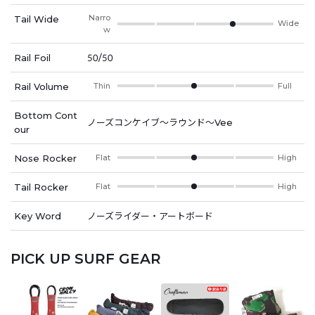
Narro
Tail Wide
Wide
w
Rail Foil
50/50
Rail Volume
Thin
Full
Bottom Cont
ノーズコンケイブ～ラウンド〜Vee
our
Nose Rocker
Flat
High
Tail Rocker
Flat
High
Key Word
ノーズライダー・アートボード
PICK UP SURF GEAR