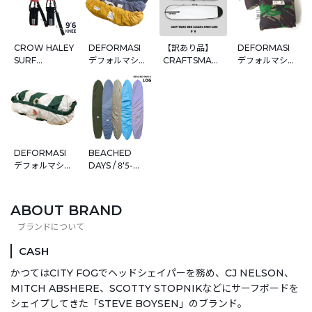
CROW HALEY
DEFORMASI
【訳あり品】
DEFORMASI
SURF
デフォルマシー
CRAFTSMAN
デフォルマシー
LEASHES 9ʼ6”
WASABI Baby
ハードケース
WASABI
KNEE / COMP
Canvas Deck
5MM CLASSIC
DECK WRAP
/ REGULAR /
Wrap 8'5''~
サーフボードケ
NYRON Lサイ
5.5mm / 7mm
10'4" デッキカ
ース 9'6 車載保
ズ デッキカバー
サーフリーシュ
バー ロングボー
護・持ち運び対
サーフボードケ
カスタムサイズ
ド WASABI デ
応 高耐久5mm
ース ロングボー
MATTE
ッキラップ サー
パッド仕様 初回
ド
DEFORMASI
BEACHED
BLACK /
フボードケース
250枚限定 送料
デフォルマシー
DAYS / 8'5-
GLOSS
無料
WASABI ×surf
10'0ft ロングボ
Designed in
a billy
ード デッキカバ
USA Made in
umbrella
ー
ABOUT BRAND
Japan
Fabric Deck
wrap 8'5''~
10'4" デッキカ
CASH
バー ロングボー
ド WASABI デ
かつてはCITY FOGでヘッドシェイパーを務め、CJ NELSON、
ッキラップ サー
MITCH ABSHERE、SCOTTY STOPNIKなどにサーフボードを
フボードケース
シェイプしてきた「STEVE BOYSEN」のブランド。