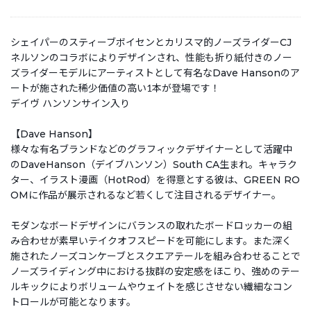
シェイパーのスティーブボイセンとカリスマ的ノーズライダーCJ
ネルソンのコラボによりデザインされ、性能も折り紙付きのノー
ズライダーモデルにアーティストとして有名なDave Hansonのア
ートが施された稀少価値の高い1本が登場です！
デイヴ ハンソンサイン入り
【Dave Hanson】
様々な有名ブランドなどのグラフィックデザイナーとして活躍中
のDaveHanson（デイブハンソン）South CA生まれ。キャラク
ター、イラスト漫画（HotRod）を得意とする彼は、GREEN RO
OMに作品が展示されるなど若くして注目されるデザイナー。
モダンなボードデザインにバランスの取れたボードロッカーの組
み合わせが素早いテイクオフスピードを可能にします。また深く
施されたノーズコンケーブとスクエアテールを組み合わせることで
ノーズライディング中における抜群の安定感をほこり、強めのテー
ルキックによりボリュームやウェイトを感じさせない繊細なコン
トロールが可能となります。