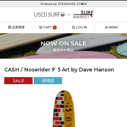
Produce by
会員登録
CART
LOG IN
MENU
0
NOW ON SALE
販売中の商品
CASH / Noserider 9`5 Art by Dave Hanson
SALE
湘南店