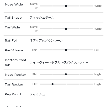
Narro
Nose Wide
Wide
w
Tail Shape
フィッシュテール
Narro
Tail Wide
Wide
w
Rail Foil
ミディアムダウンレール
Rail Volume
Thin
Full
Bottom Cont
ライトヴィー～ダブル～スパイラルヴィー
our
Nose Rocker
Flat
High
Tail Rocker
Flat
High
Key Word
フィッシュ