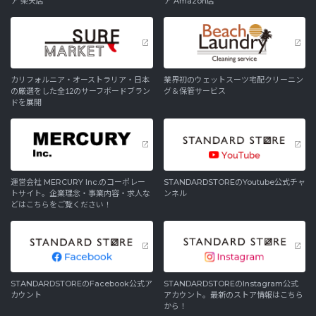
ア 楽天店
ア Amazon店
カリフォルニア・オーストラリア・日本
業界初のウェットスーツ宅配クリーニン
の厳選をした全12のサーフボードブラン
グ＆保管サービス
ドを展開
運営会社 MERCURY Inc.のコーポレー
STANDARDSTOREのYoutube公式チャ
トサイト。企業理念・事業内容・求人な
ンネル
どはこちらをご覧ください！
STANDARDSTOREのFacebook公式ア
STANDARDSTOREのInstagram公式
カウント
アカウント。最新のストア情報はこちら
から！