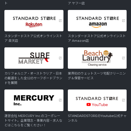
ト
ア ヤフー店
スタンダードストア公式オンラインスト
スタンダードストア公式オンラインスト
ア 楽天店
ア Amazon店
カリフォルニア・オーストラリア・日本
業界初のウェットスーツ宅配クリーニン
の厳選をした全12のサーフボードブラン
グ＆保管サービス
ドを展開
運営会社 MERCURY Inc.のコーポレー
STANDARDSTOREのYoutube公式チャ
トサイト。企業理念・事業内容・求人な
ンネル
どはこちらをご覧ください！