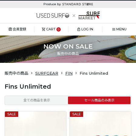
Produce by
会員登録
CART
LOG IN
MENU
0
NOW ON SALE
販売中の商品
販売中の商品
SURFGEAR
FIN
Fins Unlimited
Fins Unlimited
全ての商品を表示
セール商品のみ表示
SALE
SALE