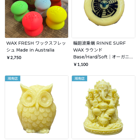
WAX FRESH ワックスフレッ
輪廻波乗蝋 RINNE SURF
シュ Ⅿade in Australia
WAX ラウンド
Base/Hard/Soft｜オーガニッ
￥2,750
ク成分使用の自然派サーフワ
￥1,100
ックス 日本製
湘南店
湘南店