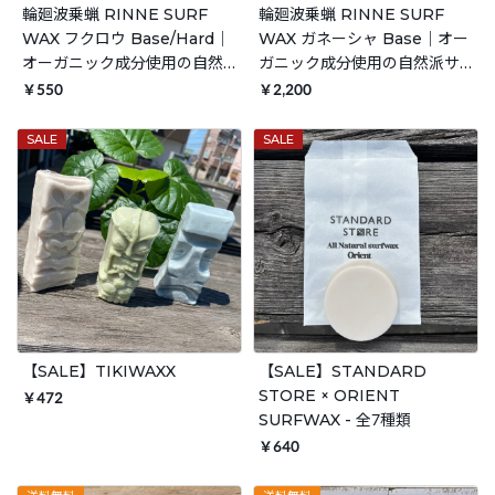
輪廻波乗蝋 RINNE SURF
輪廻波乗蝋 RINNE SURF
WAX フクロウ Base/Hard｜
WAX ガネーシャ Base｜オー
オーガニック成分使用の自然
ガニック成分使用の自然派サ
派サーフワックス 日本製
ーフワックス 日本製
￥550
￥2,200
SALE
SALE
【SALE】TIKIWAXX
【SALE】STANDARD
STORE × ORIENT
￥472
SURFWAX - 全7種類
￥640