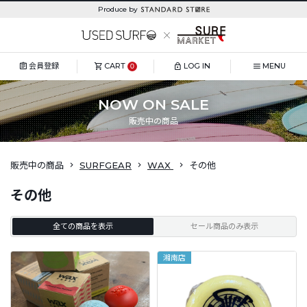
Produce by
会員登録
CART
LOG IN
MENU
0
NOW ON SALE
販売中の商品
販売中の商品
SURFGEAR
WAX
その他
その他
全ての商品を表示
セール商品のみ表示
湘南店