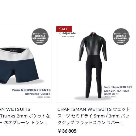
SALE
AN WETSUITS
CRAFTSMAN WETSUITS ウェット
 Trunks 2mm ポケットな
スーツ セミドライ 5mm / 3mm バッ
ー ネオプレーン トランク
クジップ フラットスキン ラバー
パンツ ウェットスーツ サ
WARM LIGHT 裏起毛 レディース 日
￥36,805