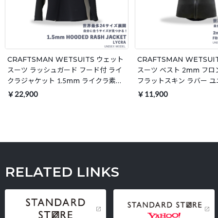
CRAFTSMAN WETSUITS ウェット
CRAFTSMAN WETSU
スーツ ラッシュガード フード付 ライ
スーツ ベスト 2mm フ
クラジャケット 1.5mm ライクラ素材
フラットスキン ラバー 
ユニセックス 日本製 サーフィン SUP
日本製 サーフィン 夏秋用
￥22,900
￥11,900
釣り アウトドア キャンプ 夏秋用
RELATED LINKS