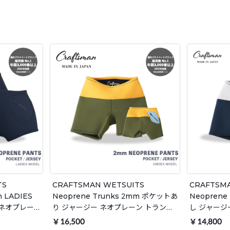
TS
CRAFTSMAN WETSUITS
CRAFTSM
m LADIES
Neoprene Trunks 2mm ポケットあ
Neoprene
 ネオプレー
り ジャージー ネオプレーン トランク
し ジャージ
ンツ ウェッ
ス ウェットパンツ ウェットスーツ サ
ス ウェット
￥16,500
￥14,800