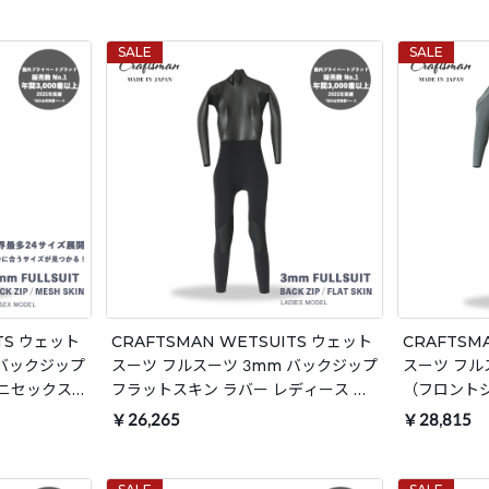
製
ーフィン 日本製
ーフィン 日
SALE
SALE
ITS ウェット
CRAFTSMAN WETSUITS ウェット
CRAFTSM
 バックジップ
スーツ フルスーツ 3mm バックジップ
スーツ フル
ユニセックス
フラットスキン ラバー レディース 日
（フロント
用
本製 サーフィン 春秋冬用
ラバー ユニ
￥26,265
￥28,815
ン 春秋冬用